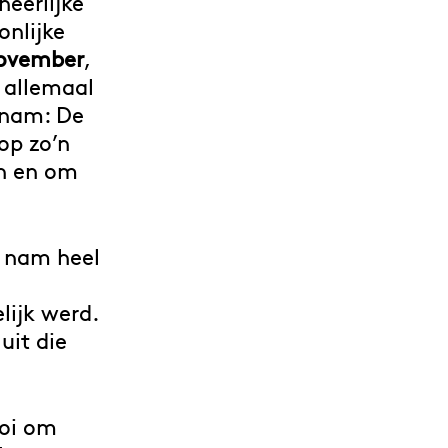
heerlijke
nlijke
november
,
 allemaal
 nam: De
op zo’n
en en om
t nam heel
lijk werd.
uit die
ooi om