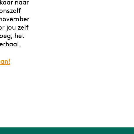
lkaar naar
onszelf
8 november
r jou zelf
roeg, het
erhaal.
aan!