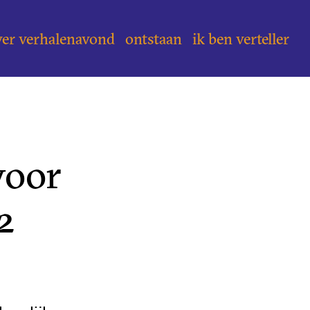
ver verhalenavond
ontstaan
ik ben verteller
voor
2