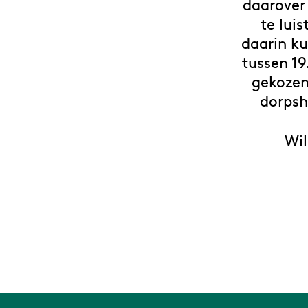
daarover 
te lui
daarin ku
tussen 19
gekozen 
dorpsh
Wil