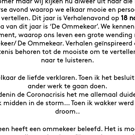
omer maar wij kijken nu alweer uit naar die 
rse avond waarop we elkaar mooie en persoo
 vertellen. Dit jaar is Verhalenavond op
18 
a van dit jaar is ‘De Ommekear’. We kennen
ent, waarop ons leven een grote wending
er/ De Ommekear. Verhalen geïnspireerd 
enis behoren tot de mooiste om te vertell
naar te luisteren.
elkaar de liefde verklaren. Toen ik het beslui
ander werk te gaan doen.
enin de Coronacrisis het me allemaal duide
k midden in de storm… Toen ik wakker werd 
droom..
een heeft een ommekeer beleefd. Het is m