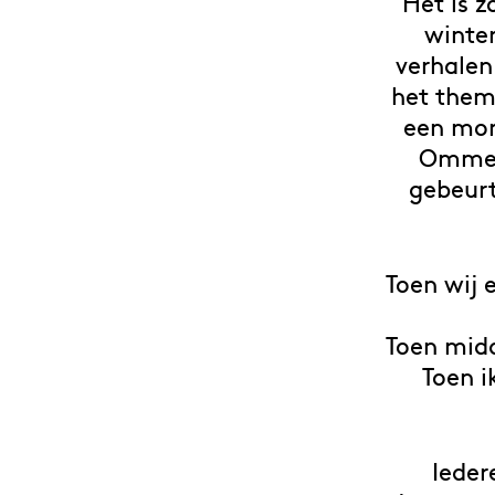
Het is z
winte
verhalen
het them
een mom
Ommeke
gebeurt
Toen wij 
Toen midd
Toen i
Ieder