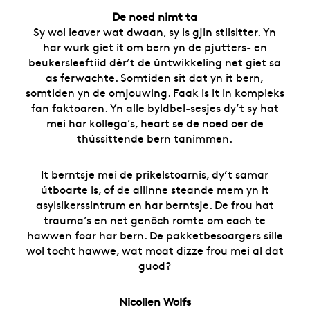
De noed nimt ta
Sy wol leaver wat dwaan, sy is gjin stilsitter. Yn
har wurk giet it om bern yn de pjutters- en
beukersleeftiid dêr’t de ûntwikkeling net giet sa
as ferwachte. Somtiden sit dat yn it bern,
somtiden yn de omjouwing. Faak is it in kompleks
fan faktoaren. Yn alle byldbel-sesjes dy’t sy hat
mei har kollega’s, heart se de noed oer de
thússittende bern tanimmen.
It berntsje mei de prikelstoarnis, dy’t samar
útboarte is, of de allinne steande mem yn it
asylsikerssintrum en har berntsje. De frou hat
trauma’s en net genôch romte om each te
hawwen foar har bern. De pakketbesoargers sille
wol tocht hawwe, wat moat dizze frou mei al dat
guod?
Nicolien Wolfs