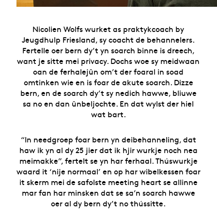
Nicolien Wolfs wurket as praktykcoach by
Jeugdhulp Friesland, sy coacht de behannelers.
Fertelle oer bern dy’t yn soarch binne is dreech,
want je sitte mei privacy. Dochs woe sy meidwaan
oan de ferhalejûn om’t der foaral in soad
omtinken wie en is foar de akute soarch. Dizze
bern, en de soarch dy’t sy nedich hawwe, bliuwe
sa no en dan ûnbeljochte. En dat wylst der hiel
wat bart.
“In needgroep foar bern yn deibehanneling, dat
haw ik yn al dy 25 jier dat ik hjir wurkje noch nea
meimakke”, fertelt se yn har ferhaal. Thúswurkje
waard it ‘nije normaal’ en op har wibelkessen foar
it skerm mei de safolste meeting heart se allinne
mar fan har minsken dat se sa’n soarch hawwe
oer al dy bern dy’t no thússitte.