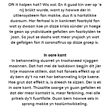
Oft it holpen hat? Wis wol. En it guod kin wer op ‘e
nij brûkt wurde, want sy hawwe der in
útliensysteem fan makke, dus it is hartstikke
duorsum. Har ferhaal is in konkreet foarbyld fan
wat sy dwaan koe yn dizze krisis sûnder yn hoege
te gean op yndividuele gefallen om foarbylden te
jaan. Sa jout se dochs wat mear ynsjoch yn wat
de gefolgen fan it coronafirus op dizze groep is.
In oare kant
In behanneling duorret yn trochsneed njoggen
moannen. Dat hat mei de lockdown begjin dit jier
trije moanne stillein, dat hat fansels effekt op al
dy bern dy’t no net har behanneling krije koene.
Hoe grut dat effekt is, is dreech te sizzen. Der is ek
in oare kant. Thússitte soarge yn guon gefallen ek
dat der mear kontakt is, mear ferbining, mei alle
prikels dy’t fuortfalle. Guon bern hawwe sels in
sprong makke yn taalûntwikkeling.