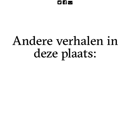
Andere verhalen in
deze plaats:
Niets is wat het lijkt
Pietsje Hannema Greidanus
Camstrawei
18
Firdgum
Hans Hettinga (vm bistedokter
Tzummarum) oer ôfkomst ,
oplieding , wurk en libben yn