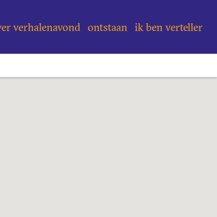
ver verhalenavond
ontstaan
ik ben verteller